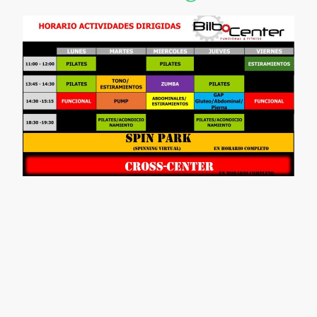
En Gimnasio Bilbo Center , además de la sala fitness y del
entrenamiento funcional, ofrecemos una amplia variedad de clases
para mantenerte en forma, para la pérdida de peso, para tonificar...bla,
bla, bla... en realidad sabemos que para cambiar nuestro cuerpo y
para conseguir resultados debemos modificar regularmente nuestro
entrenamiento. Si siempre se realiza el mismo tipo de entrenamiento,
la misma intensidad, los mismos movimientos, nuestro cuerpo se hace
eficiente, se adapta. Si en vez de hacer siempre lo mismo modificamos
intensidades, movimientos, etc, nuestro cuerpo reacciona y es cuando