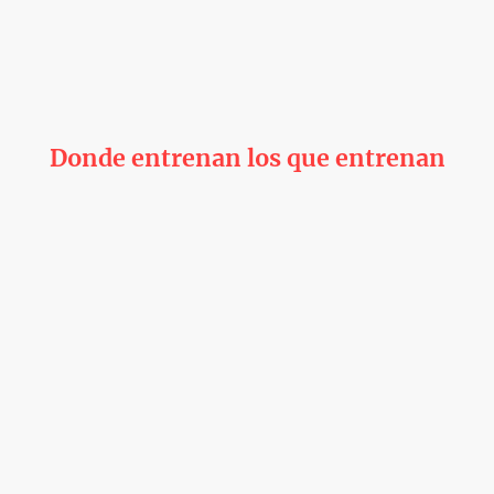
Bilbo Center
Donde entrenan los que entrenan
Nos gusta lo que hacemos, sabemos lo que hacemos y lo hacemos
bien.